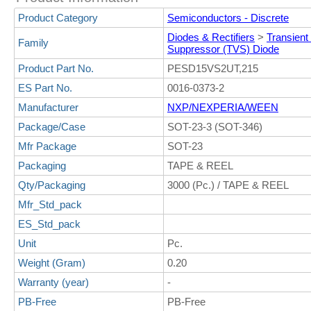
Product Category
Semiconductors - Discrete
Diodes & Rectifiers
>
Transient
Family
Suppressor (TVS) Diode
Product Part No.
PESD15VS2UT,215
ES Part No.
0016-0373-2
Manufacturer
NXP/NEXPERIA/WEEN
Package/Case
SOT-23-3 (SOT-346)
Mfr Package
SOT-23
Packaging
TAPE & REEL
Qty/Packaging
3000 (Pc.) / TAPE & REEL
Mfr_Std_pack
ES_Std_pack
Unit
Pc.
Weight (Gram)
0.20
Warranty (year)
-
PB-Free
PB-Free