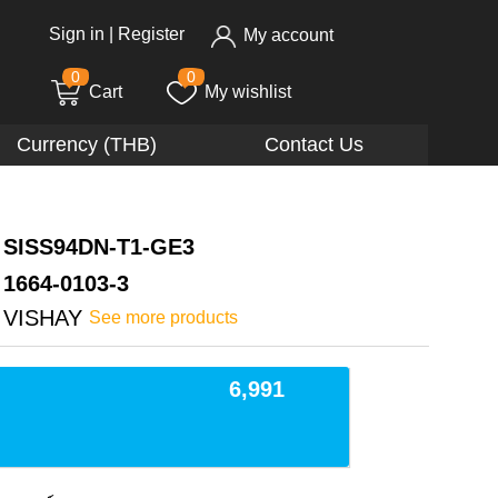
Sign in
|
Register
My account
0
0
Cart
My wishlist
Currency (THB)
Contact Us
SISS94DN-T1-GE3
1664-0103-3
VISHAY
See more products
6,991