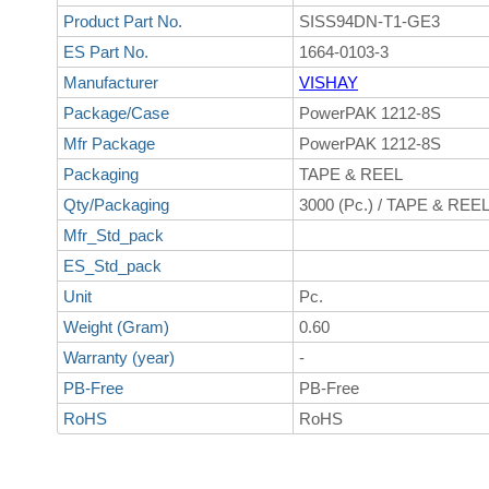
Product Part No.
SISS94DN-T1-GE3
ES Part No.
1664-0103-3
Manufacturer
VISHAY
Package/Case
PowerPAK 1212-8S
Mfr Package
PowerPAK 1212-8S
Packaging
TAPE & REEL
Qty/Packaging
3000 (Pc.) / TAPE & REE
Mfr_Std_pack
ES_Std_pack
Unit
Pc.
Weight (Gram)
0.60
Warranty (year)
-
PB-Free
PB-Free
RoHS
RoHS