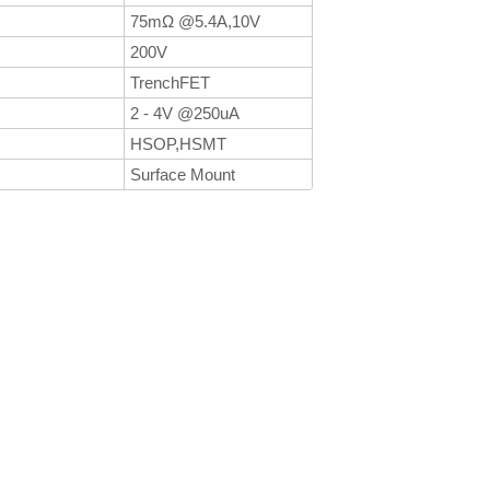
75mΩ @5.4A,10V
200V
TrenchFET
2 - 4V @250uA
HSOP,HSMT
Surface Mount