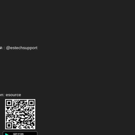
ค : @estechsupport
on: esource