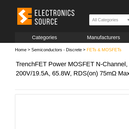
All Categories
Categories
Manufacturers
Home
>
Semiconductors - Discrete
>
FETs & MOSFETs
TrenchFET Power MOSFET N-Channel,
200V/19.5A, 65.8W, RDS(on) 75mΩ Max