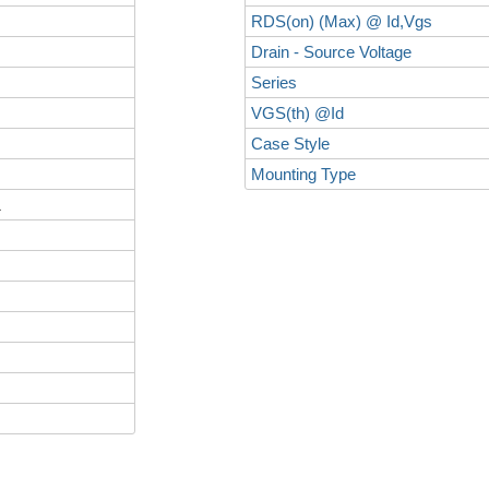
RDS(on) (Max) @ Id,Vgs
Drain - Source Voltage
Series
VGS(th) @Id
Case Style
Mounting Type
L