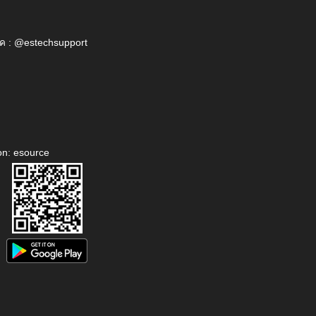
ค : @estechsupport
on: esource