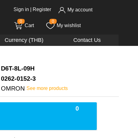
Sign in
|
Register
My account
0
0
Cart
My wishlist
Currency (THB)
Contact Us
D6T-8L-09H
0262-0152-3
OMRON
See more products
0