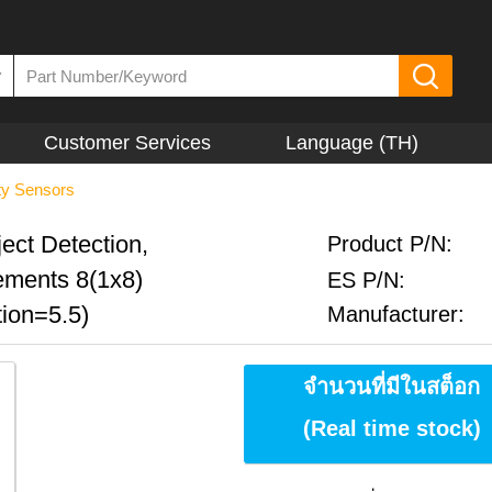
▼
Customer Services
Language (TH)
ty Sensors
ct Detection,
Product P/N:
ements 8(1x8)
ES P/N:
tion=5.5)
Manufacturer:
จำนวนที่มีในสต็อก
(Real time stock)