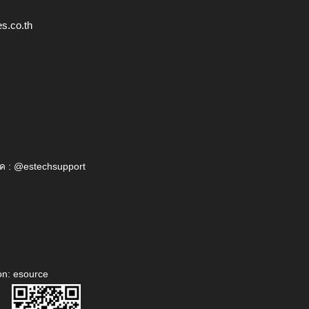
s.co.th
ค : @estechsupport
on: esource