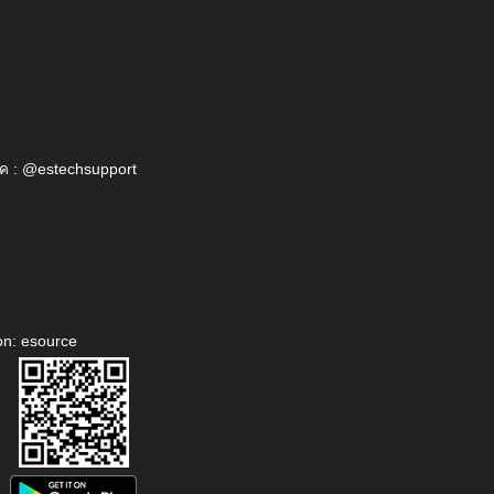
ค : @estechsupport
on: esource