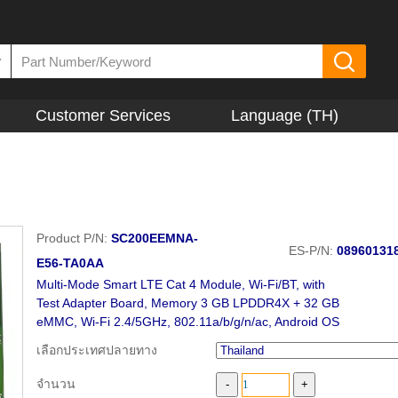
▼
Customer Services
Language (TH)
Product P/N:
SC200EEMNA-
ES-P/N:
08960131
E56-TA0AA
Multi-Mode Smart LTE Cat 4 Module, Wi-Fi/BT, with
Test Adapter Board, Memory 3 GB LPDDR4X + 32 GB
eMMC, Wi-Fi 2.4/5GHz, 802.11a/b/g/n/ac, Android OS
เลือกประเทศปลายทาง
จำนวน