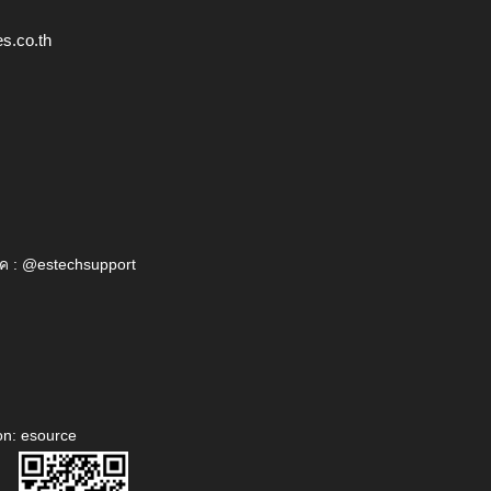
s.co.th
ค : @estechsupport
on: esource