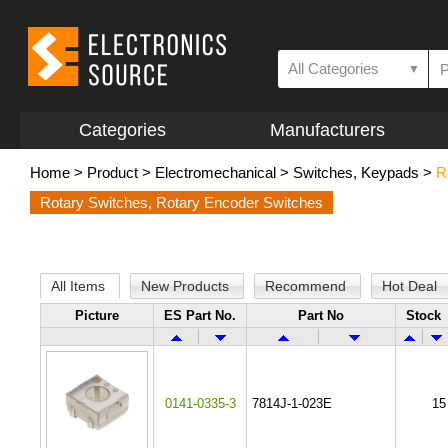
All Categories
▼
Categories
Manufacturers
Home
>
Product
>
Electromechanical
>
Switches, Keypads
>
R
Rotary Switches, Rotary Encoder Switches
All Items
New Products
Recommend
Hot Deal
Picture
ES Part No.
Part No
Stock
0141-0335-3
7814J-1-023E
15