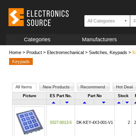
All Categories
▼
Categories
Manufacturers
Home
>
Product
>
Electromechanical
>
Switches, Keypads
>
K
Keypads
All Items
New Products
Recommend
Hot Deal
Picture
ES Part No.
Part No
Stock
0327-0013-5
DK-KEY-4X3-001-V1
2