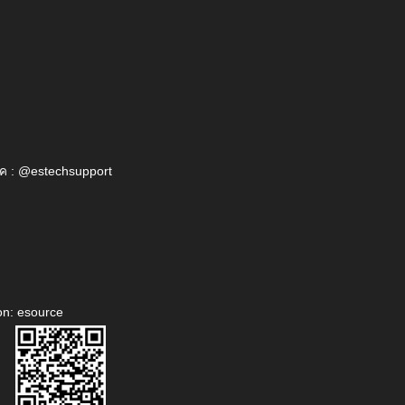
ค : @estechsupport
on: esource