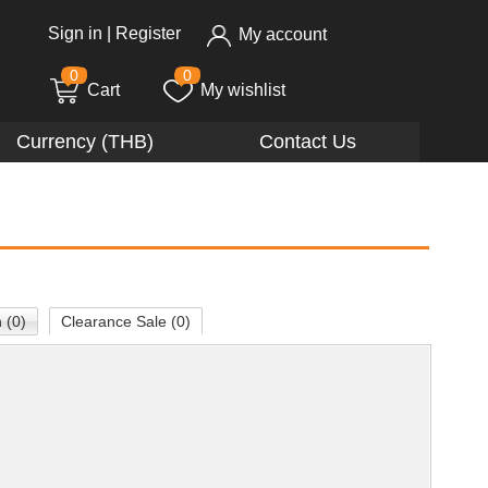
Sign in
|
Register
My account
0
0
Cart
My wishlist
Currency (THB)
Contact Us
 (0)
Clearance Sale (0)