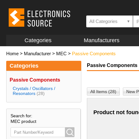
All Categories
▼
Categories
Manufacturers
Home
>
Manufacturer
>
MEC
>
Passive Components
Categories
Passive Components
Passive Components
Crystals / Oscillators /
All Items (28)
New P
Resonators
(28)
Product not foun
Search for:
MEC product