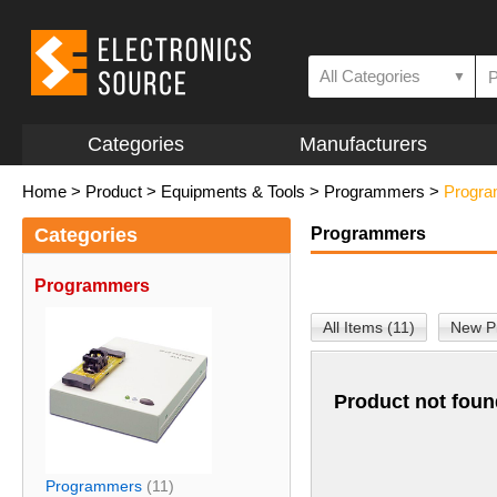
All Categories
▼
Categories
Manufacturers
Home
>
Product
>
Equipments & Tools
>
Programmers
>
Progr
Categories
Programmers
Programmers
All Items (11)
New Pr
Product not foun
Programmers
(11)