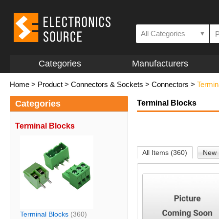
All Categories
▼
Categories
Manufacturers
Home
>
Product
>
Connectors & Sockets
>
Connectors
>
Termin
Categories
Terminal Blocks
Terminal Blocks
All Items (360)
New 
Terminal Blocks
(360)