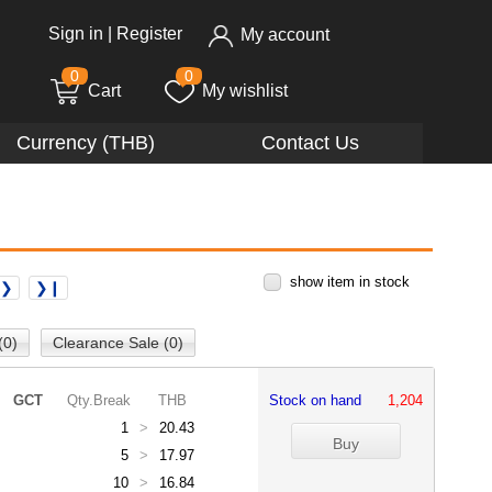
Sign in
|
Register
My account
0
0
Cart
My wishlist
Currency (THB)
Contact Us
show item in stock
❯❯
❯❙
(0)
Clearance Sale (0)
GCT
Qty.Break
THB
Stock on hand
1,204
1
>
20.43
5
>
17.97
10
>
16.84