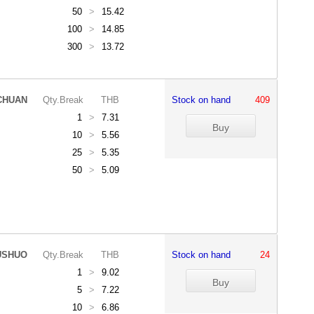
50
>
15.42
100
>
14.85
300
>
13.72
CHUAN
Qty.Break
THB
Stock on hand
409
1
>
7.31
10
>
5.56
25
>
5.35
50
>
5.09
USHUO
Qty.Break
THB
Stock on hand
24
1
>
9.02
5
>
7.22
10
>
6.86