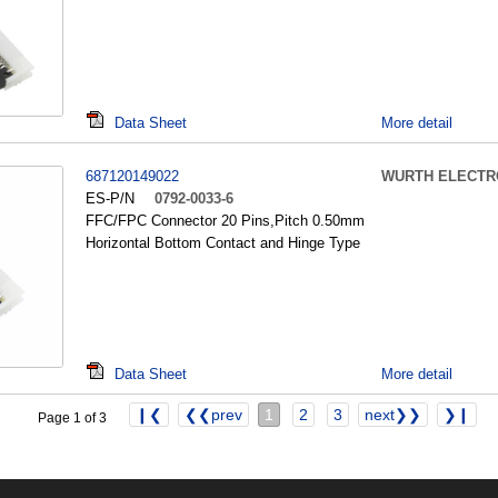
Data Sheet
More detail
687120149022
WURTH ELECTR
ES-P/N
0792-0033-6
FFC/FPC Connector 20 Pins,Pitch 0.50mm
Horizontal Bottom Contact and Hinge Type
Data Sheet
More detail
❙❮
❮❮prev
1
2
3
next❯❯
❯❙
Page 1 of 3