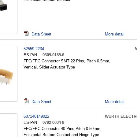
Data Sheet
More detail
52559-2234
ES-P/N
0309-0185-6
FFC/FPC Connector SMT 22 Pins, Pitch 0.5mm,
Vertical, Slider Actuator Type
Data Sheet
More detail
687140149022
WURTH ELECTR
ES-P/N
0792-0034-8
FFC/FPC Connector 40 Pins,Pitch 0.50mm,
Horizontal Bottom Contact and Hinge Type