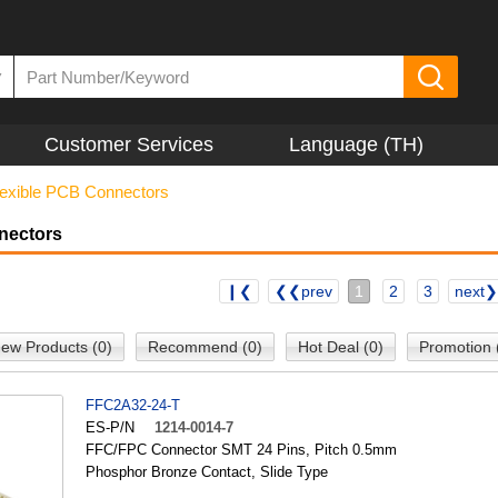
▼
Customer Services
Language (TH)
lexible PCB Connectors
nectors
❙❮
❮❮prev
1
2
3
next
ew Products (0)
Recommend (0)
Hot Deal (0)
Promotion 
FFC2A32-24-T
ES-P/N
1214-0014-7
FFC/FPC Connector SMT 24 Pins, Pitch 0.5mm
Phosphor Bronze Contact, Slide Type