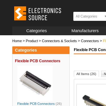
All Categories
Categories
Manufacturers
Home
>
Product
>
Connectors & Sockets
>
Connectors
>
F
Categories
Flexible PCB Con
Flexible PCB Connectors
All Items (26)
N
Flexible PCB Connectors
(26)