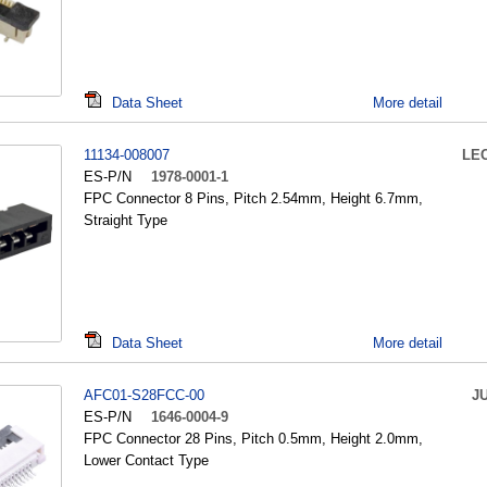
Data Sheet
More detail
11134-008007
LE
ES-P/N
1978-0001-1
FPC Connector 8 Pins, Pitch 2.54mm, Height 6.7mm,
Straight Type
Data Sheet
More detail
AFC01-S28FCC-00
J
ES-P/N
1646-0004-9
FPC Connector 28 Pins, Pitch 0.5mm, Height 2.0mm,
Lower Contact Type