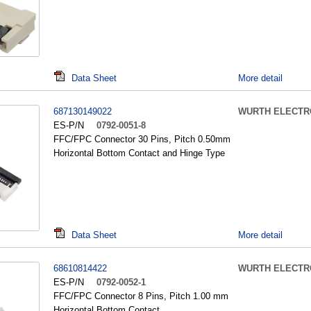
Data Sheet
More detail
687130149022
WURTH ELECTR
ES-P/N
0792-0051-8
FFC/FPC Connector 30 Pins, Pitch 0.50mm
Horizontal Bottom Contact and Hinge Type
Data Sheet
More detail
68610814422
WURTH ELECTR
ES-P/N
0792-0052-1
FFC/FPC Connector 8 Pins, Pitch 1.00 mm
Horizontal Bottom Contact