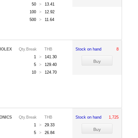
50
>
13.41
100
>
12.92
500
>
11.64
MOLEX
Qty.Break
THB
Stock on hand
8
1
>
141.30
5
>
129.40
10
>
124.70
ONICS
Qty.Break
THB
Stock on hand
1,725
1
>
29.33
5
>
26.84