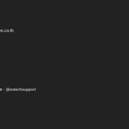
s.co.th
ค : @estechsupport