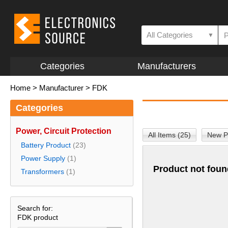
All Categories
▼
Categories
Manufacturers
Home
>
Manufacturer
>
FDK
Categories
Power, Circuit Protection
All Items (25)
New P
Battery Product
(23)
Power Supply
(1)
Product not foun
Transformers
(1)
Search for:
FDK product