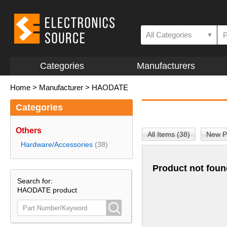
All Categories
▼
Categories
Manufacturers
Home
>
Manufacturer
>
HAODATE
Categories
Others
All Items (38)
New P
Hardware/Accessories
(38)
Product not foun
Search for:
HAODATE product