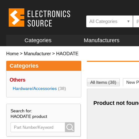
All Categories
▼
Categories
Manufacturers
Home
>
Manufacturer
>
HAODATE
Categories
Others
All Items (38)
New P
Hardware/Accessories
(38)
Product not foun
Search for:
HAODATE product