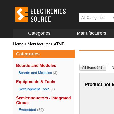
All Categories
Categories
Manufacturers
Home
>
Manufacturer
>
ATMEL
Categories
Boards and Modules
All Items (71)
N
Boards and Modules
(3)
Equipments & Tools
Product not 
Development Tools
(2)
Semiconductors - Integrated
Circuit
Embedded
(59)