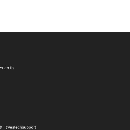
s.co.th
ค : @estechsupport