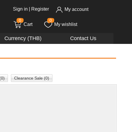
Sign in
|
Register
My account
0
0
Cart
My wishlist
Currency (THB)
Contact Us
(0)
Clearance Sale (0)