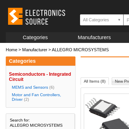
All Categories
▼
Categories
Manufacturers
Home
>
Manufacturer
>
ALLEGRO MICROSYSTEMS
Categories
Semiconductors - Integrated
Circuit
All Items (8)
New Pro
MEMS and Sensors
(6)
Motor and Fan Controllers,
Driver
(2)
Search for:
ALLEGRO MICROSYSTEMS