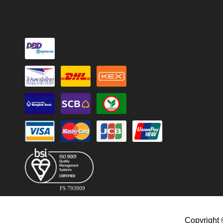
FS 793909
Copyright 