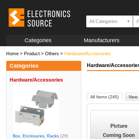
All Categories
▼
Categories
Manufacturers
Home
>
Product
>
Others
>
Hardware/Accessories
Categories
Hardware/Accessorie
Hardware/Accessories
All Items (245)
New 
Box, Enclosures, Racks
(29)