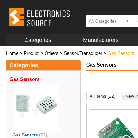
All Categories
▼
Categories
Manufacturers
Home
>
Product
>
Others
>
Sensor/Transducer
>
Gas Sensors
Categories
Gas Sensors
Gas Sensors
All Items (22)
New P
Gas Sensors
(22)