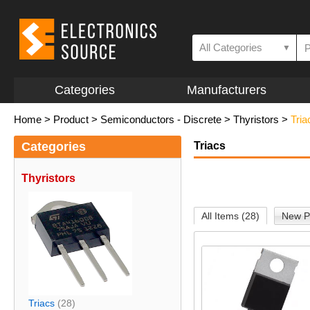
All Categories
▼
Categories
Manufacturers
Home
>
Product
>
Semiconductors - Discrete
>
Thyristors
>
Tria
Categories
Triacs
Thyristors
All Items (28)
New P
Triacs
(28)