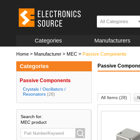
All Categories
Categories
Manufacturers
Home
>
Manufacturer
>
MEC
>
Passive Components
Categories
Passive Compone
Passive Components
Crystals / Oscillators /
Resonators
(28)
All Items (28)
N
Search for:
MEC product