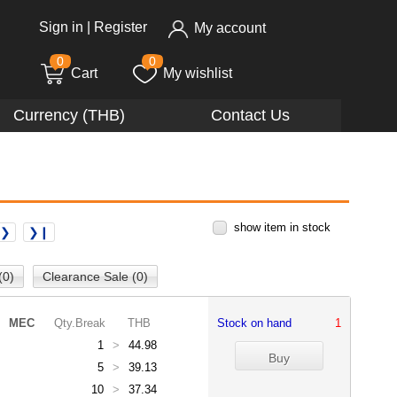
Sign in
|
Register
My account
0
0
Cart
My wishlist
Currency (THB)
Contact Us
show item in stock
❯❯
❯❙
(0)
Clearance Sale (0)
MEC
Qty.Break
THB
Stock on hand
1
1
>
44.98
5
>
39.13
10
>
37.34