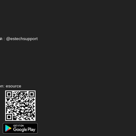
ค : @estechsupport
on: esource