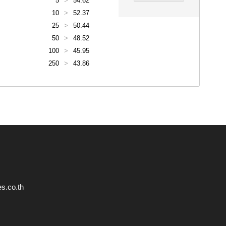
5
>
54.62
10
>
52.37
25
>
50.44
50
>
48.52
100
>
45.95
250
>
43.86
s.co.th