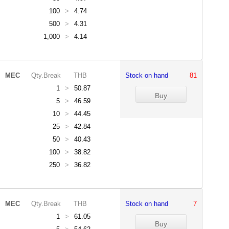
100
>
4.74
500
>
4.31
1,000
>
4.14
MEC
Qty.Break
THB
Stock on hand
81
1
>
50.87
5
>
46.59
10
>
44.45
25
>
42.84
50
>
40.43
100
>
38.82
250
>
36.82
MEC
Qty.Break
THB
Stock on hand
7
1
>
61.05