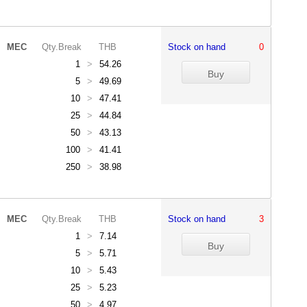
MEC
Qty.Break
THB
Stock on hand
0
1
>
54.26
5
>
49.69
10
>
47.41
25
>
44.84
50
>
43.13
100
>
41.41
250
>
38.98
MEC
Qty.Break
THB
Stock on hand
3
1
>
7.14
5
>
5.71
10
>
5.43
25
>
5.23
50
>
4.97