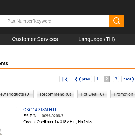
▼
Customer Services
Language (TH)
nts
❙❮
❮❮prev
1
2
3
next
ew Products (0)
Recommend (0)
Hot Deal (0)
Promotion 
OSC-14.318M-H-LF
ES-P/N
0099-0206-3
Crystal Oscillator 14.318MHz., Half size