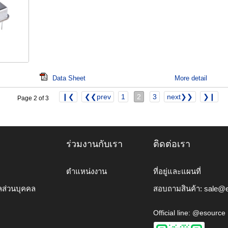
Data Sheet
More detail
❙❮
❮❮prev
1
2
3
next❯❯
❯❙
Page 2 of 3
ร่วมงานกับเรา
ติดต่อเรา
ตำแหน่งงาน
ที่อยู่และแผนที่
ลส่วนบุคคล
สอบถามสินค้า:
sale@e
Official line: @esource