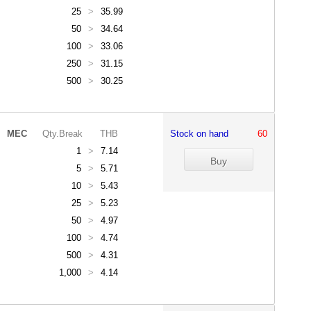
25
>
35.99
50
>
34.64
100
>
33.06
250
>
31.15
500
>
30.25
MEC
Qty.Break
THB
Stock on hand
60
1
>
7.14
5
>
5.71
10
>
5.43
25
>
5.23
50
>
4.97
100
>
4.74
500
>
4.31
1,000
>
4.14