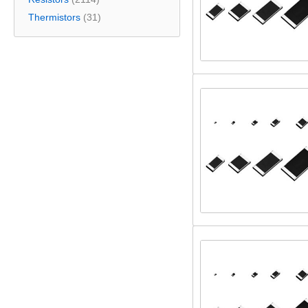
Thermistors
(31)