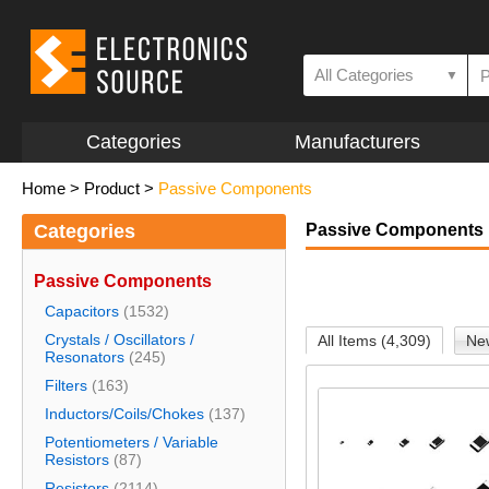
All Categories
▼
Categories
Manufacturers
Home
>
Product
>
Passive Components
Categories
Passive Components
Passive Components
Capacitors
(1532)
Crystals / Oscillators /
All Items (4,309)
New
Resonators
(245)
Filters
(163)
Inductors/Coils/Chokes
(137)
Potentiometers / Variable
Resistors
(87)
Resistors
(2114)