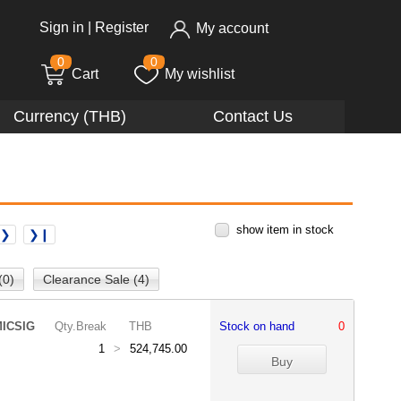
Sign in
|
Register
My account
0
0
Cart
My wishlist
Currency (THB)
Contact Us
show item in stock
❯❯
❯❙
(0)
Clearance Sale (4)
ICSIG
Qty.Break
THB
Stock on hand
0
1
>
524,745.00