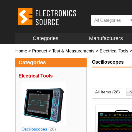
All Categories
Categories
Manufacturers
Home
>
Product
>
Test & Measurements
>
Electrical Tools
Categories
Oscilloscopes
Electrical Tools
All Items (28)
N
Oscilloscopes
(28)