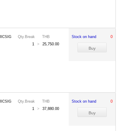
ICSIG
Qty.Break
THB
Stock on hand
0
1
>
25,750.00
ICSIG
Qty.Break
THB
Stock on hand
0
1
>
37,880.00