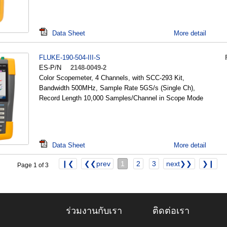
Data Sheet
More detail
FLUKE-190-504-III-S
ES-P/N
2148-0049-2
Color Scopemeter, 4 Channels, with SCC-293 Kit,
Bandwidth 500MHz, Sample Rate 5GS/s (Single Ch),
Record Length 10,000 Samples/Channel in Scope Mode
Data Sheet
More detail
❙❮
❮❮prev
1
2
3
next❯❯
❯❙
Page 1 of 3
ร่วมงานกับเรา
ติดต่อเรา