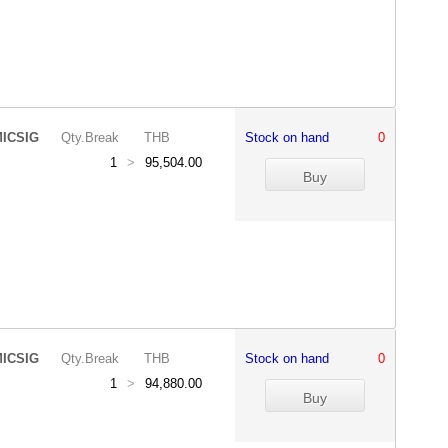
ICSIG
Qty.Break
THB
Stock on hand
0
1
>
95,504.00
ICSIG
Qty.Break
THB
Stock on hand
0
1
>
94,880.00