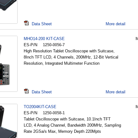
Data Sheet
More detail
MHO14-200 KIT-CASE
M
ES-P/N
1250-0056-7
High Resolution Tablet Oscilloscope with Suitcase,
8Inch TFT LCD, 4 Channels, 200MHz, 12-Bit Vertical
Resolution, Integrated Multimeter Function
Data Sheet
More detail
TO2004KIT-CASE
M
ES-P/N
1250-0058-1
Tablet Oscilloscope with Suitcase, 10.1Inch TFT
LCD, 4 Analog Channel, Bandwidth 200MHz, Sampling
Rate 2GSa/s Max, Memory Depth 220Mpts