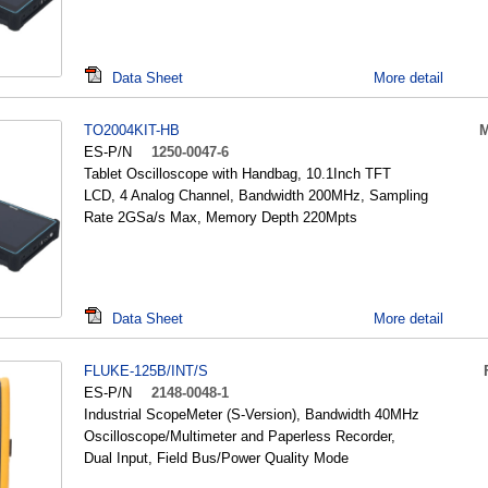
Data Sheet
More detail
TO2004KIT-HB
M
ES-P/N
1250-0047-6
Tablet Oscilloscope with Handbag, 10.1Inch TFT
LCD, 4 Analog Channel, Bandwidth 200MHz, Sampling
Rate 2GSa/s Max, Memory Depth 220Mpts
Data Sheet
More detail
FLUKE-125B/INT/S
ES-P/N
2148-0048-1
Industrial ScopeMeter (S-Version), Bandwidth 40MHz
Oscilloscope/Multimeter and Paperless Recorder,
Dual Input, Field Bus/Power Quality Mode