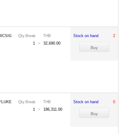
ICSIG
Qty.Break
THB
Stock on hand
2
1
>
32,690.00
FLUKE
Qty.Break
THB
Stock on hand
0
1
>
186,311.00