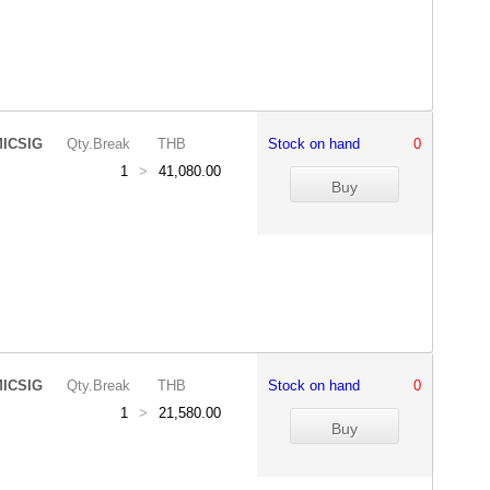
ICSIG
Qty.Break
THB
Stock on hand
0
1
>
41,080.00
ICSIG
Qty.Break
THB
Stock on hand
0
1
>
21,580.00