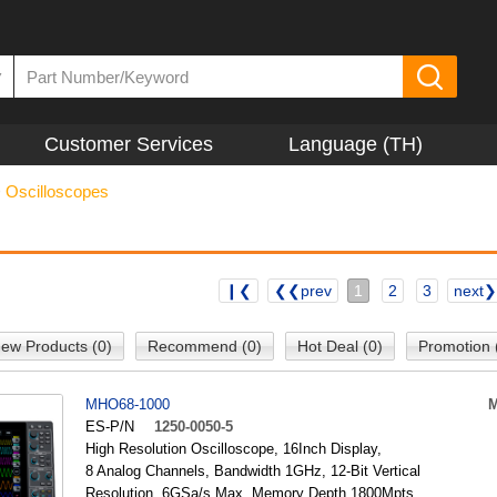
▼
Customer Services
Language (TH)
>
Oscilloscopes
❙❮
❮❮prev
1
2
3
next
ew Products (0)
Recommend (0)
Hot Deal (0)
Promotion 
MHO68-1000
M
ES-P/N
1250-0050-5
High Resolution Oscilloscope, 16Inch Display,
8 Analog Channels, Bandwidth 1GHz, 12-Bit Vertical
Resolution, 6GSa/s Max, Memory Depth 1800Mpts