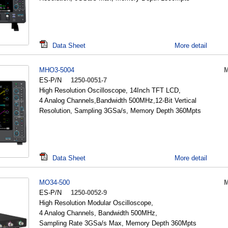
Data Sheet
More detail
MHO3-5004
M
ES-P/N
1250-0051-7
High Resolution Oscilloscope, 14Inch TFT LCD,
4 Analog Channels,Bandwidth 500MHz,12-Bit Vertical
Resolution, Sampling 3GSa/s, Memory Depth 360Mpts
Data Sheet
More detail
MO34-500
M
ES-P/N
1250-0052-9
High Resolution Modular Oscilloscope,
4 Analog Channels, Bandwidth 500MHz,
Sampling Rate 3GSa/s Max, Memory Depth 360Mpts