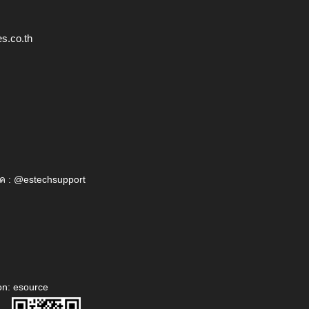
s.co.th
ค : @estechsupport
on: esource