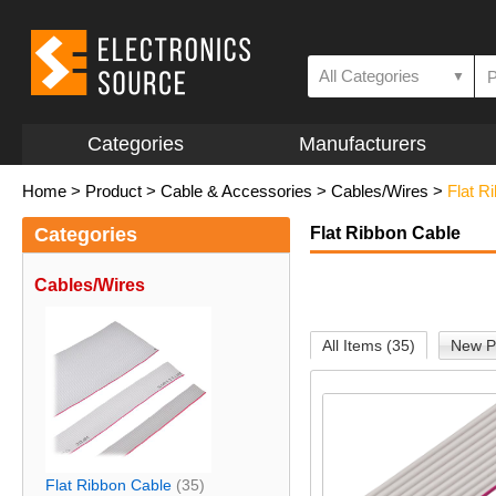
All Categories
▼
Categories
Manufacturers
Home
>
Product
>
Cable & Accessories
>
Cables/Wires
>
Flat R
Categories
Flat Ribbon Cable
Cables/Wires
All Items (35)
New P
Flat Ribbon Cable
(35)