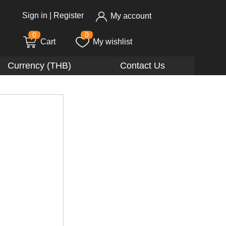
Sign in
|
Register
My account
0
0
Cart
My wishlist
Currency (THB)
Contact Us