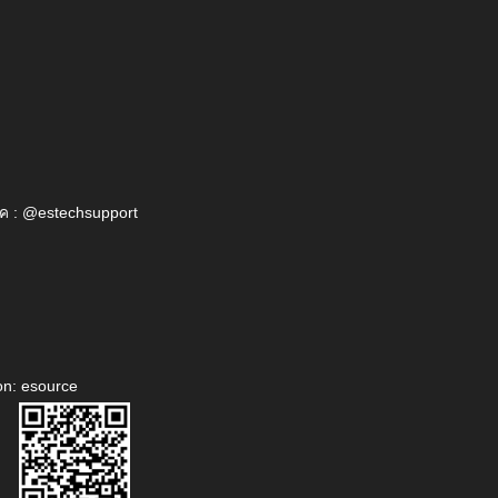
ค : @estechsupport
on: esource