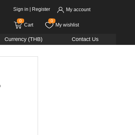
Sign in
|
Register
My account
0
0
Cart
My wishlist
Currency (THB)
Contact Us
)