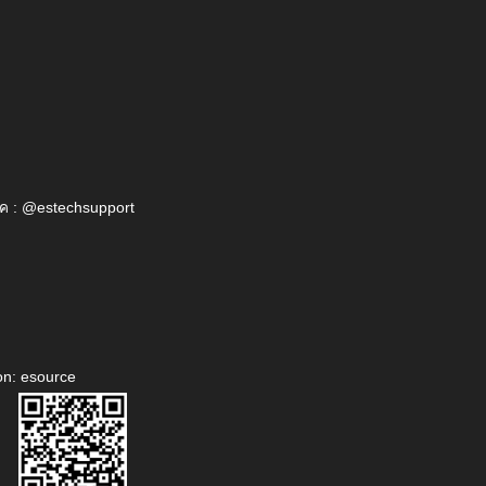
ค : @estechsupport
on: esource