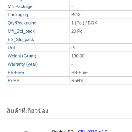
Mfr Package
-
Packaging
BOX
Qty/Packaging
1 (Pc.) / BOX
Mfr_Std_pack
20 Pc.
ES_Std_pack
Unit
Pc.
Weight (Gram)
130.00
Warranty (year)
-
PB-Free
PB-Free
RoHS
RoHS
สินค้าที่เกี่ยวข้อง
Product P/N :
CBL-037R V2.0