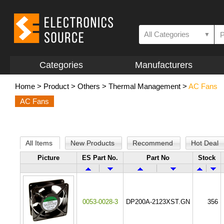
All Categories
▼
Categories
Manufacturers
Home
>
Product
>
Others
>
Thermal Management
>
AC Fans
AC Fans
All Items
New Products
Recommend
Hot Deal
Picture
ES Part No.
Part No
Stock
0053-0028-3
DP200A-2123XST.GN
356