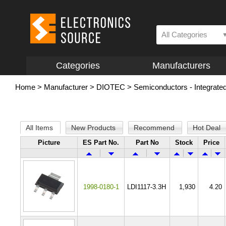
All Categories
Categories
Manufacturers
Home
>
Manufacturer
>
DIOTEC
>
Semiconductors - Integrated
All Items
New Products
Recommend
Hot Deal
Picture
ES Part No.
Part No
Stock
Price
1998-0180-1
LDI1117-3.3H
1,930
4.20