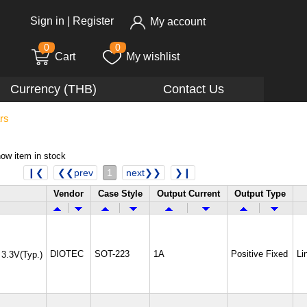
Sign in
|
Register
My account
0
0
Cart
My wishlist
Currency (THB)
Contact Us
rs
ow item in stock
❙❮
❮❮prev
1
next❯❯
❯❙
Vendor
Case Style
Output Current
Output Type
DIOTEC
SOT-223
1A
Positive Fixed
Li
 3.3V(Typ.)