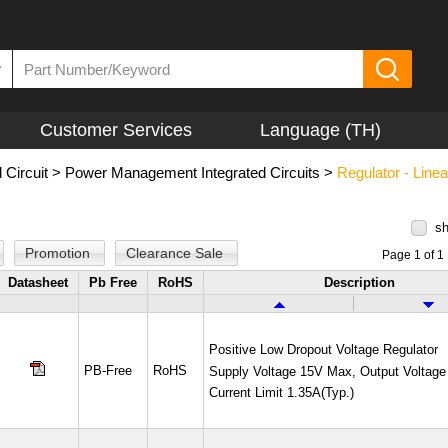
▼
Customer Services
Language (TH)
 Circuit
>
Power Management Integrated Circuits
>
Regulator - Linea
sh
Promotion
Clearance Sale
Page 1 of 1
Datasheet
Pb Free
RoHS
Description
Positive Low Dropout Voltage Regulator
PB-Free
RoHS
Supply Voltage 15V Max, Output Voltage
Current Limit 1.35A(Typ.)