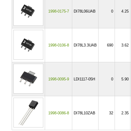
1998-0175-7
DI78L06UAB
0
4.25
1998-0106-8
DI78L3.3UAB
690
3.62
1998-0095-9
LDI1117-05H
0
5.90
1998-0086-8
DI78L10ZAB
32
2.35