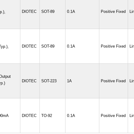
DIOTEC
SOT-89
0.1A
Positive Fixed
Li
p.),
DIOTEC
SOT-89
0.1A
Positive Fixed
Li
yp.),
 Output
DIOTEC
SOT-223
1A
Positive Fixed
Li
p.)
100mA
DIOTEC
TO-92
0.1A
Positive Fixed
Li