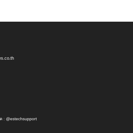
s.co.th
ค : @estechsupport