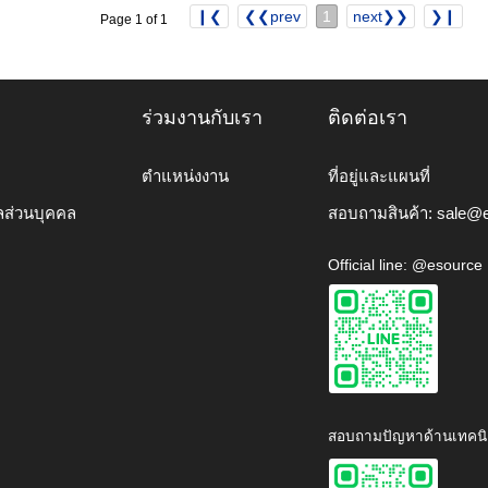
❙❮
❮❮prev
1
next❯❯
❯❙
Page 1 of 1
ร่วมงานกับเรา
ติดต่อเรา
ตำแหน่งงาน
ที่อยู่และแผนที่
ลส่วนบุคคล
สอบถามสินค้า:
sale@e
Official line: @esource
สอบถามปัญหาด้านเทคนิ