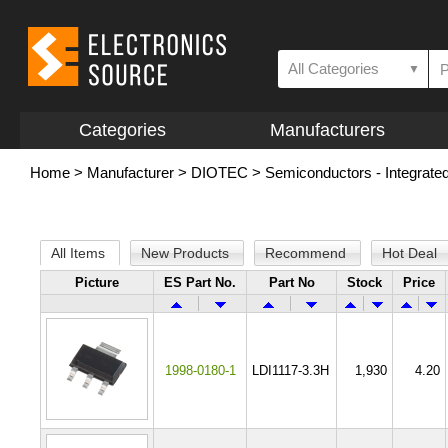
All Categories
▼
Categories
Manufacturers
Home
>
Manufacturer
>
DIOTEC
>
Semiconductors - Integrated
All Items
New Products
Recommend
Hot Deal
Picture
ES Part No.
Part No
Stock
Price
1998-0180-1
LDI1117-3.3H
1,930
4.20