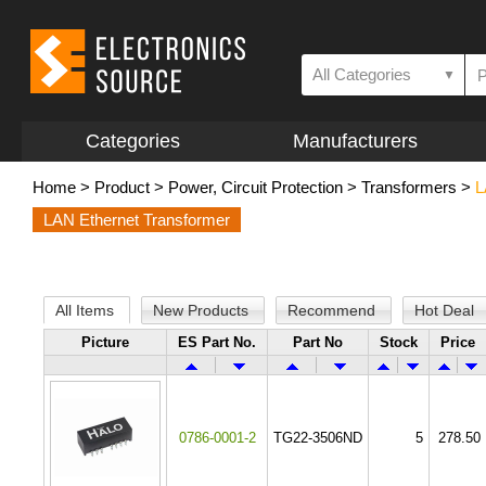
All Categories
▼
Categories
Manufacturers
Home
>
Product
>
Power, Circuit Protection
>
Transformers
>
L
LAN Ethernet Transformer
All Items
New Products
Recommend
Hot Deal
Picture
ES Part No.
Part No
Stock
Price
0786-0001-2
TG22-3506ND
5
278.50