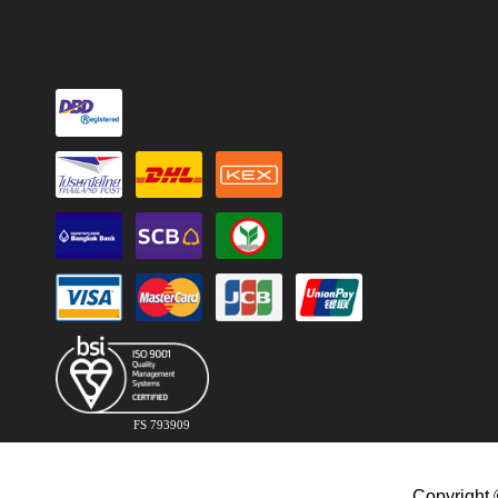
FS 793909
Copyright 