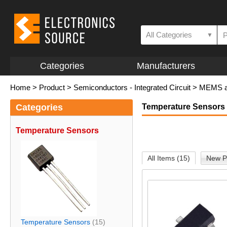
All Categories
▼
Categories
Manufacturers
Home
>
Product
>
Semiconductors - Integrated Circuit
>
MEMS a
Categories
Temperature Sensors
Temperature Sensors
All Items (15)
New P
Temperature Sensors
(15)