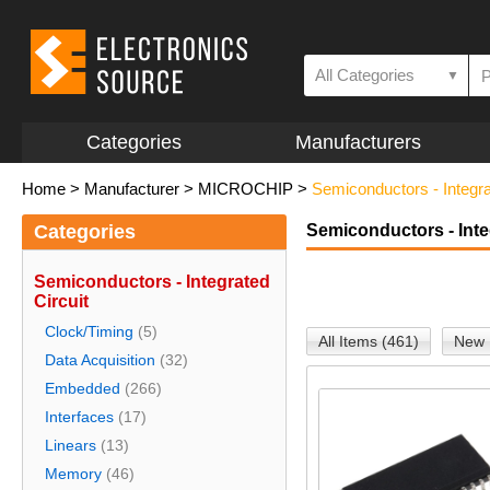
All Categories
▼
Categories
Manufacturers
Home
>
Manufacturer
>
MICROCHIP
>
Semiconductors - Integra
Categories
Semiconductors - Inte
Semiconductors - Integrated
Circuit
Clock/Timing
(5)
All Items (461)
New 
Data Acquisition
(32)
Embedded
(266)
Interfaces
(17)
Linears
(13)
Memory
(46)