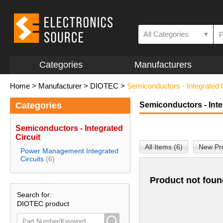
All Categories
▼
Categories
Manufacturers
Home
>
Manufacturer
>
DIOTEC
>
Semiconductors - Integrated C
Categories
Semiconductors - Inte
Semiconductors - Integrated
Circuit
All Items (6)
New Pro
Power Management Integrated
Circuits
(6)
Product not foun
Search for:
DIOTEC product