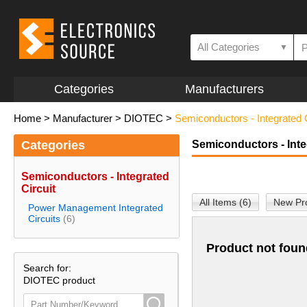
All Categories
▼
Categories
Manufacturers
Home
>
Manufacturer
>
DIOTEC
>
Semiconductors - Integrated C
Categories
Semiconductors - Inte
Semiconductors - Integrated
Circuit
All Items (6)
New Pro
Power Management Integrated
Circuits
(6)
Product not foun
Search for:
DIOTEC product