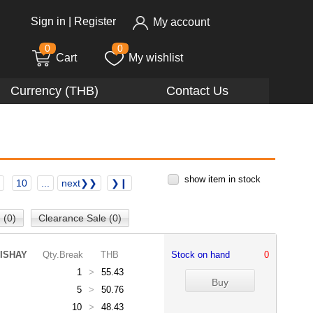
Sign in
|
Register
My account
0
0
Cart
My wishlist
Currency (THB)
Contact Us
show item in stock
10
...
next❯❯
❯❙
 (0)
Clearance Sale (0)
ISHAY
Qty.Break
THB
Stock on hand
0
1
>
55.43
5
>
50.76
10
>
48.43