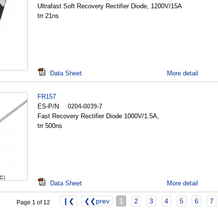
Ultrafast Soft Recovery Rectifier Diode, 1200V/15A
trr 21ns
Data Sheet
More detail
FR157
ES-P/N
0204-0039-7
Fast Recovery Rectifier Diode 1000V/1.5A,
trr 500ns
Data Sheet
More detail
❙❮
❮❮prev
1
2
3
4
5
6
7
Page 1 of 12