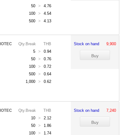
50
>
4.76
100
>
4.54
500
>
4.13
IOTEC
Qty.Break
THB
Stock on hand
9,900
5
>
0.94
50
>
0.76
100
>
0.72
500
>
0.64
1,000
>
0.62
IOTEC
Qty.Break
THB
Stock on hand
7,240
10
>
2.12
50
>
1.86
100
>
1.74