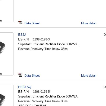
Data Sheet
More detail
ES2J
D
ES-P/N
1998-0178-3
Superfast Efficient Rectifier Diode 600V/2A,
Reverse Recovery Time below 35ns
Data Sheet
More detail
ES2J-AQ
D
ES-P/N
1998-0179-5
Superfast Efficient Rectifier Diode 600V/2A,
Reverse Recovery Time below 35ns
AEC-Q101 Qualified