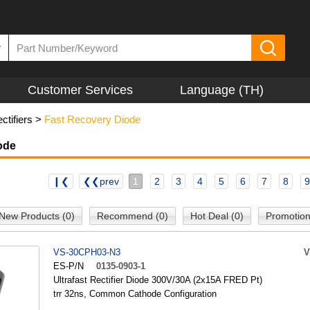
▼
Customer Services
Language (TH)
ctifiers
>
Fast Recovery Diode
ode
❙❮
❮❮prev
1
2
3
4
5
6
7
8
9
New Products (0)
Recommend (0)
Hot Deal (0)
Promotion
VS-30CPH03-N3
V
ES-P/N
0135-0903-1
Ultrafast Rectifier Diode 300V/30A (2x15A FRED Pt)
trr 32ns, Common Cathode Configuration