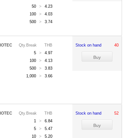
50
>
4.23
100
>
4.03
500
>
3.74
IOTEC
Qty.Break
THB
Stock on hand
40
5
>
4.97
100
>
4.13
500
>
3.83
1,000
>
3.66
IOTEC
Qty.Break
THB
Stock on hand
52
1
>
6.84
5
>
5.47
10
>
5.20