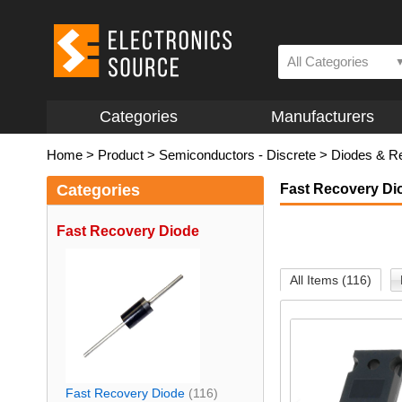
All Categories
Categories
Manufacturers
Home
>
Product
>
Semiconductors - Discrete
>
Diodes & Re
Categories
Fast Recovery Di
Fast Recovery Diode
All Items (116)
Fast Recovery Diode
(116)