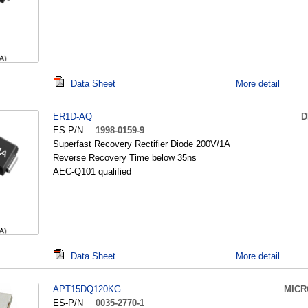
Data Sheet
More detail
ER1D-AQ
D
ES-P/N
1998-0159-9
Superfast Recovery Rectifier Diode 200V/1A
Reverse Recovery Time below 35ns
AEC-Q101 qualified
Data Sheet
More detail
APT15DQ120KG
MICR
ES-P/N
0035-2770-1