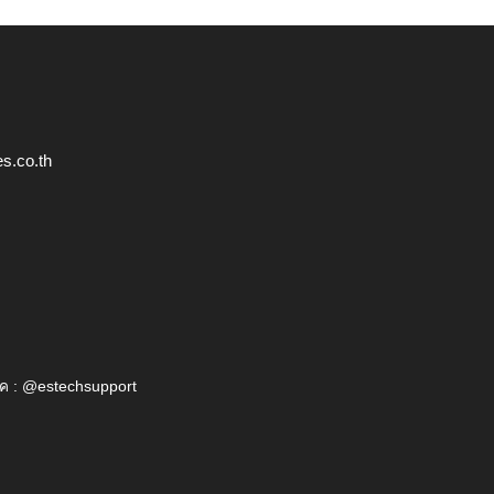
s.co.th
ค : @estechsupport