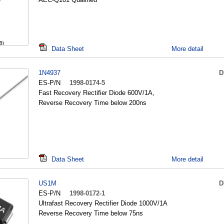
Data Sheet
More detail
1N4937
D
ES-P/N
1998-0174-5
Fast Recovery Rectifier Diode 600V/1A,
Reverse Recovery Time below 200ns
Data Sheet
More detail
US1M
D
ES-P/N
1998-0172-1
Ultrafast Recovery Rectifier Diode 1000V/1A
Reverse Recovery Time below 75ns