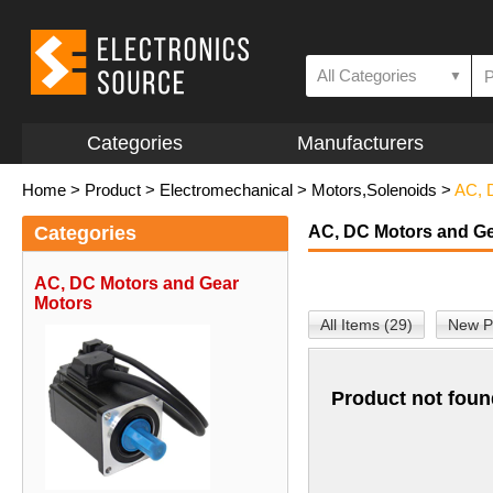
All Categories
▼
Categories
Manufacturers
Home
>
Product
>
Electromechanical
>
Motors,Solenoids
>
AC, 
Categories
AC, DC Motors and Ge
AC, DC Motors and Gear
Motors
All Items (29)
New P
Product not foun