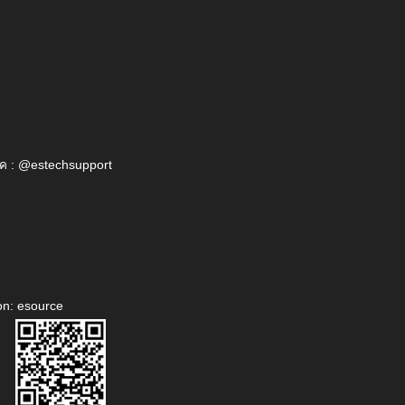
ค : @estechsupport
on: esource