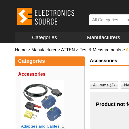
All Categories
Categories
Manufacturers
Home
>
Manufacturer
>
ATTEN
>
Test & Measurements
>
A
Categories
Accessories
Accessories
All Items (2)
Ne
Product not 
Adapters and Cables
(1)