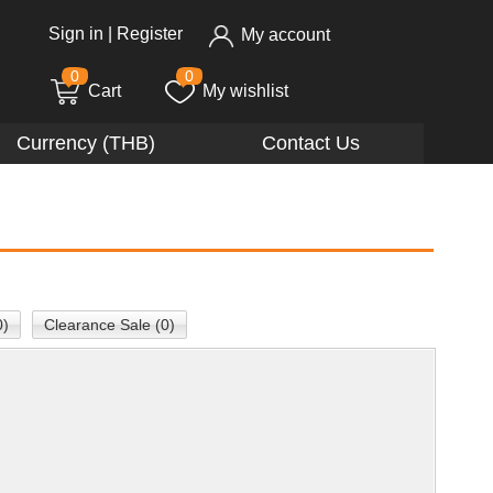
Sign in
|
Register
My account
0
0
Cart
My wishlist
Currency (THB)
Contact Us
0)
Clearance Sale (0)