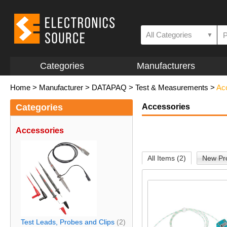
All Categories
▼
Categories
Manufacturers
Home
>
Manufacturer
>
DATAPAQ
>
Test & Measurements
>
Ac
Categories
Accessories
Accessories
All Items (2)
New Pro
Test Leads, Probes and Clips
(2)