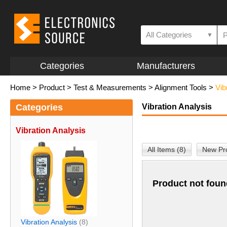
All Categories
▼
Categories
Manufacturers
Home
>
Product
>
Test & Measurements
>
Alignment Tools
>
Vib
Categories
Vibration Analysis
Vibration Analysis
All Items (8)
New Pro
Product not foun
Vibration Analysis
(8)