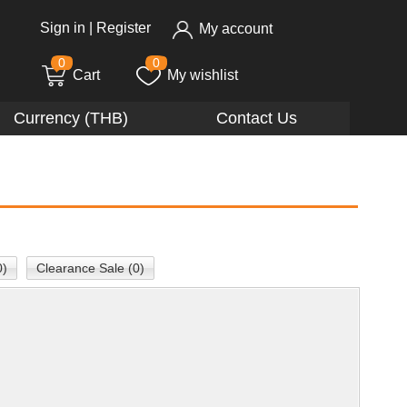
Sign in
|
Register
My account
0
0
Cart
My wishlist
Currency (THB)
Contact Us
0)
Clearance Sale (0)