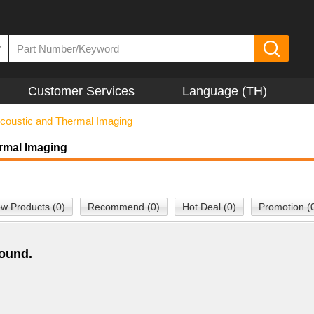
▼
Customer Services
Language (TH)
coustic and Thermal Imaging
rmal Imaging
w Products (0)
Recommend (0)
Hot Deal (0)
Promotion (
found.