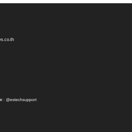
s.co.th
ค : @estechsupport