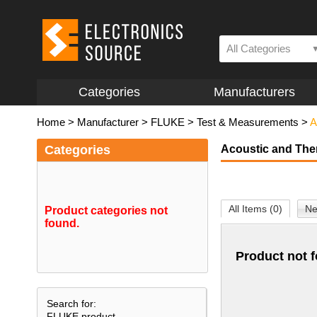
All Categories
Categories
Manufacturers
Home
>
Manufacturer
>
FLUKE
>
Test & Measurements
>
A
Categories
Acoustic and The
All Items (0)
Ne
Product categories not
found.
Product not 
Search for:
FLUKE product