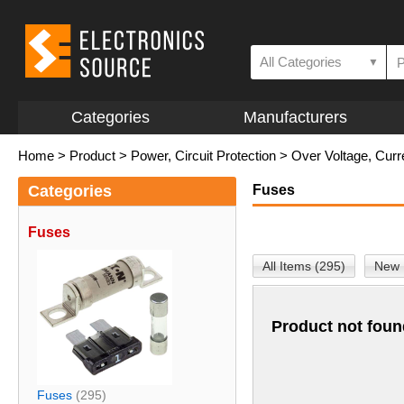
All Categories
▼
Categories
Manufacturers
Home
>
Product
>
Power, Circuit Protection
>
Over Voltage, Curr
Categories
Fuses
Fuses
All Items (295)
New 
Product not foun
Fuses
(295)