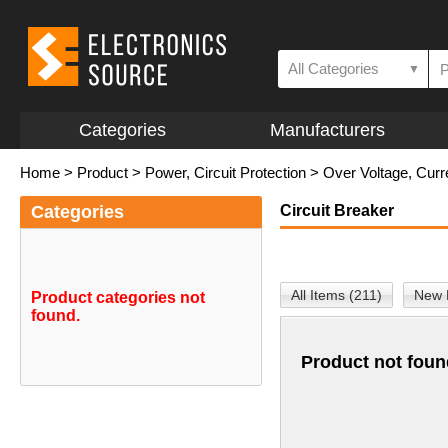
All Categories
▼
Categories
Manufacturers
Home
>
Product
>
Power, Circuit Protection
>
Over Voltage, Curr
Categories
Circuit Breaker
All Items (211)
New 
Product categories not
found.
Product not foun