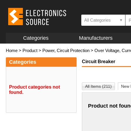
All Categories
▼
Categories
Manufacturers
Home
>
Product
>
Power, Circuit Protection
>
Over Voltage, Curr
Categories
Circuit Breaker
All Items (211)
New 
Product categories not
found.
Product not foun