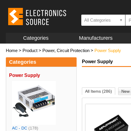
All Categories
▼
Categories
Manufacturers
Home
>
Product
>
Power, Circuit Protection
>
Power Supply
Categories
Power Supply
Power Supply
All Items (286)
New 
AC - DC
(178)