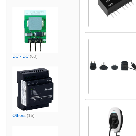
DC - DC
(60)
Others
(15)