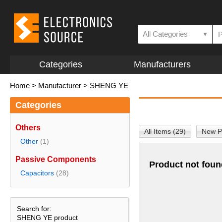
All Categories
▼
Categories
Manufacturers
Home
>
Manufacturer
>
SHENG YE
Categories
Others
All Items (29)
New P
Other
(1)
Passive Components
Product not foun
Capacitors
(28)
Search for:
SHENG YE product