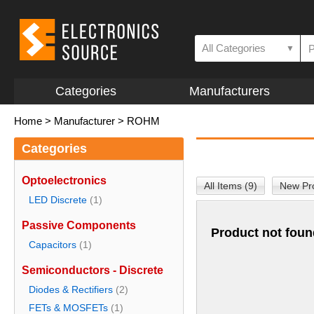
All Categories
▼
Categories
Manufacturers
Home
>
Manufacturer
>
ROHM
Categories
Optoelectronics
All Items (9)
New Pro
LED Discrete
(1)
Passive Components
Product not foun
Capacitors
(1)
Semiconductors - Discrete
Diodes & Rectifiers
(2)
FETs & MOSFETs
(1)