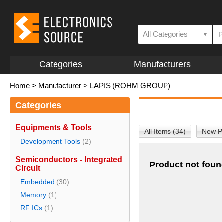
All Categories
▼
Categories
Manufacturers
Home
>
Manufacturer
>
LAPIS (ROHM GROUP)
Categories
Equipments & Tools
All Items (34)
New P
Development Tools
(2)
Semiconductors - Integrated
Product not foun
Circuit
Embedded
(30)
Memory
(1)
RF ICs
(1)