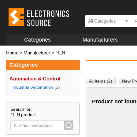
All Categories
▼
Categories
Manufacturers
Home
>
Manufacturer
>
FILN
Categories
Automation & Control
All Items (2)
New Pro
Industrial Automation
(2)
Product not foun
Search for:
FILN product